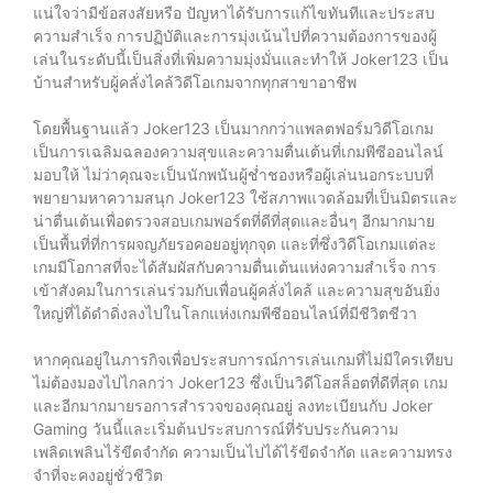
แน่ใจว่ามีข้อสงสัยหรือ ปัญหาได้รับการแก้ไขทันทีและประสบ
ความสำเร็จ การปฏิบัติและการมุ่งเน้นไปที่ความต้องการของผู้
เล่นในระดับนี้เป็นสิ่งที่เพิ่มความมุ่งมั่นและทำให้ Joker123 เป็น
บ้านสำหรับผู้คลั่งไคล้วิดีโอเกมจากทุกสาขาอาชีพ
โดยพื้นฐานแล้ว Joker123 เป็นมากกว่าแพลตฟอร์มวิดีโอเกม
เป็นการเฉลิมฉลองความสุขและความตื่นเต้นที่เกมพีซีออนไลน์
มอบให้ ไม่ว่าคุณจะเป็นนักพนันผู้ช่ำชองหรือผู้เล่นนอกระบบที่
พยายามหาความสนุก Joker123 ใช้สภาพแวดล้อมที่เป็นมิตรและ
น่าตื่นเต้นเพื่อตรวจสอบเกมพอร์ตที่ดีที่สุดและอื่นๆ อีกมากมาย
เป็นพื้นที่ที่การผจญภัยรอคอยอยู่ทุกจุด และที่ซึ่งวิดีโอเกมแต่ละ
เกมมีโอกาสที่จะได้สัมผัสกับความตื่นเต้นแห่งความสำเร็จ การ
เข้าสังคมในการเล่นร่วมกับเพื่อนผู้คลั่งไคล้ และความสุขอันยิ่ง
ใหญ่ที่ได้ดำดิ่งลงไปในโลกแห่งเกมพีซีออนไลน์ที่มีชีวิตชีวา
หากคุณอยู่ในภารกิจเพื่อประสบการณ์การเล่นเกมที่ไม่มีใครเทียบ
ไม่ต้องมองไปไกลกว่า Joker123 ซึ่งเป็นวิดีโอสล็อตที่ดีที่สุด เกม
และอีกมากมายรอการสำรวจของคุณอยู่ ลงทะเบียนกับ Joker
Gaming วันนี้และเริ่มต้นประสบการณ์ที่รับประกันความ
เพลิดเพลินไร้ขีดจำกัด ความเป็นไปได้ไร้ขีดจำกัด และความทรง
จำที่จะคงอยู่ชั่วชีวิต