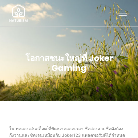
โอกาสชนะใหญ่ที่ Joker
Gaming
ใน
ทดลองเล่นสล็อต
์ที่พัฒนาตลอดเวลา ชื่อสองสามชื่อดังก้อง
กังวานและชัดเจนเหมือนกับ Joker123 แพลตฟอร์มที่ได้กำหนด