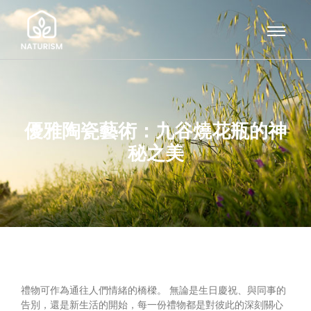
優雅陶瓷藝術：九谷燒花瓶的神
秘之美
禮物可作為通往人們情緒的橋樑。 無論是生日慶祝、與同事的
告別，還是新生活的開始，每一份禮物都是對彼此的深刻關心