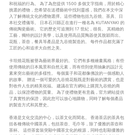
和祝福的行為。 為了為您提供 1500 多個文字指南，用於精心
挑選的禮物，您希望在送禮藝術中找到靈感，我們在本文中深
入了解傳統文化的禮物選擇。這些禮物包括九谷燒、茶具、日
本社交禮儀等。 日本石川縣正在進行一種名為 KUTANYAKI 的
傳統陶瓷藝術。 它的歷史可追溯到 17 世紀，很長。 其精緻的
工藝，獨特的設計美學，以及使用高品質陶器使其脫穎而出。
花瓶，茶壺，餐具等產品是九谷燒製造的。 每件作品都充滿了
工匠的心和追求大自然之美。
卡坦燒花瓶被譽為藝術界最好的。 它們有多種繪畫風格；有些
使用傳統的日本風景和自然元素，而有些則使用抽象的設計元
素來突出藝術的多樣性。 每個葉子和花都像佛說的一個感動人
的故事。 贈送一個可愛的九谷燒花瓶既是對藝術的讚賞，也是
對收件人生的精美祝福。 建議在官方網站上購買九谷燒的商
品，以保證禮物的質量。 為了使禮物更有意義，官方網站提供
了真實性的保證，因此您可以放心地購物，同時了解每個產品
的製造方式和其歷史。
香港是文化交流的中心，以茶文化而聞名。 香港茶店的茶具包
括各種傳統中國茶具，包括茶壺、毛巾等，除了優雅的茶壺和
茶杯。 這些茶套裝突顯中國茶文化的根源，同時也彰顯優雅的