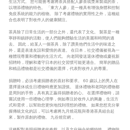
生活方式。 您可能會考慮將茶具搭配人參茶或漿果製成的茶，
以增添禮物的特色。 「東方人參」是一種具有增強身體和控制
免疫系統的能力的植物。 除了考慮禮物的實用性之外，這種組
合也表明了對收件人的健康關注。
茶具除了日常生活的一部分之外，還代表了文化。 製茶是一種
寧靜和鎮靜的活動，使人們能夠體驗生活的美麗和時間的過
去。 因此，給某人一個茶具，除了讚美他們生活中的味道之
外，還是表達友誼和愛情的表達。 在日本，社交禮儀被視為一
種體現尊重和禮貌的生活方式。 向老闆發送退休禮物或慶祝新
招聘時，理解和遵守日本的社交習慣可能更適合。 簡單的贈品
和精品禮物都是社交禮儀的選擇，代表對收件人的尊重。
捐贈時，必須考慮捐贈者的喜好和要求。 60 歲以上的男人在
選擇退休或生日禮物時應更加謹慎。 退休禮物和老闆的禮物都
是周到的手勢，具有真正贏得捐贈者的心。 在選擇禮物時，請
嘗試使用一些禮物心理學，例如專注於收件人的興趣，生活方
式和需求，以幫助您更快地找到理想的禮物。 如果您想充分掌
握傳統文化的話，可以考慮將九月燒花瓶與香港茶具組合起
來，製作原創的禮物。
九谷燒官網
。
這種配對表明捐贈者的奉獻，以及文化融合的獨特性。 禮物除