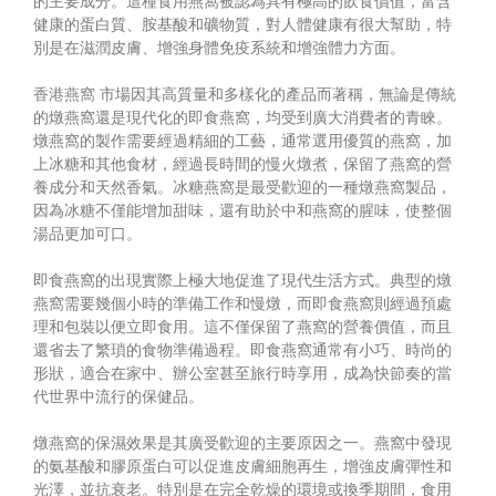
的主要成分。這種食用燕窩被認為具有極高的飲食價值，富含
健康的蛋白質、胺基酸和礦物質，對人體健康有很大幫助，特
別是在滋潤皮膚、增強身體免疫系統和增強體力方面。
香港燕窩
市場因其高質量和多樣化的產品而著稱，無論是傳統
的燉燕窩還是現代化的即食燕窩，均受到廣大消費者的青睞。
燉燕窩的製作需要經過精細的工藝，通常選用優質的燕窩，加
上冰糖和其他食材，經過長時間的慢火燉煮，保留了燕窩的營
養成分和天然香氣。冰糖燕窩是最受歡迎的一種燉燕窩製品，
因為冰糖不僅能增加甜味，還有助於中和燕窩的腥味，使整個
湯品更加可口。
即食燕窩的出現實際上極大地促進了現代生活方式。典型的燉
燕窩需要幾個小時的準備工作和慢燉，而即食燕窩則經過預處
理和包裝以便立即食用。這不僅保留了燕窩的營養價值，而且
還省去了繁瑣的食物準備過程。即食燕窩通常有小巧、時尚的
形狀，適合在家中、辦公室甚至旅行時享用，成為快節奏的當
代世界中流行的保健品。
燉燕窩的保濕效果是其廣受歡迎的主要原因之一。燕窩中發現
的氨基酸和膠原蛋白可以促進皮膚細胞再生，增強皮膚彈性和
光澤，並抗衰老。特別是在完全乾燥的環境或換季期間，食用