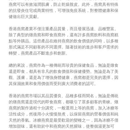
燕窩可以有效滋潤肌膚，防止乾燥脫皮。此外，燕窩具有特殊
的抗發炎住宅或商業特性，可增強免疫系統，對整體健康和保
健做出巨大貢獻。
香港燕窩產業不僅注重產品質量，而且發展迅速、品種豐富。
除了典型的燉燕窩和即食燕窩外，還有許多燕窩飲料和燕窩糕
點等外購品。這些產品在維持燕窩的飲食價值的同時，以多種
形式滿足不同顧客的不同選擇。隨著技術的進步和客戶需求的
轉變，燕窩產品不斷進步和創新。
總的來說，燕窩作為一種傳統而珍貴的保健食品，無論是燉食
還是即食，都具有非凡的飲食價值和保健優勢。無論是為了美
觀、護膚，還是為了增強身體健康，燕窩都是完美的選擇，因
其保濕效果和食用價值而受到廣大消費者的認可。
香港的燕窩市場以其品質優良、品種多樣而聞名，無論是傳統
的燉燕窩還是現代的即食燕窩，都吸引了眾多顧客的青睞。燉
燕窩的製作過程十分講究，一般選用上等的燕窩，加入冰糖等
活性成分，然後用小火慢慢熬煮，以保留燕窩的營養價值和純
天然的香氣。冰糖燕窩是最受歡迎的變種之一，因為冰糖不僅
增加甜味，還有助於中和燕窩的天然腥味，使整個湯更加可