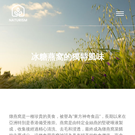
冰糖燕窩的獨特風味
燉燕窩是一種珍貴的美食，被譽為“東方神奇食品”，長期以來在
亞洲特別是香港備受推崇。燕窩是由特定金絲燕的堅硬唾液製
成，收集後經過精心清洗、去毛和浸透，最終成為燉燕窩菜餚