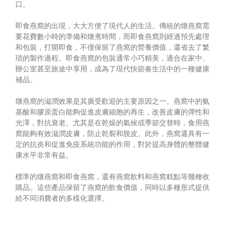
口。
即食燕窩的出現，大大方便了現代人的生活。傳統的燉燕窩需
要花費數小時的準備和燉煮時間，而即食燕窩則經過預先處理
和包裝，打開即食，不僅保留了燕窩的營養價值，還省去了繁
瑣的製作過程。即食燕窩的包裝通常小巧精美，適合在家中、
辦公室甚至旅途中享用，成為了現代快節奏生活中的一種健康
補品。
燉燕窩的滋潤效果是其廣受歡迎的主要原因之一。燕窩中的氨
基酸和膠原蛋白能夠促進皮膚細胞的再生，改善皮膚的彈性和
光澤，對抗衰老。尤其是在乾燥的氣候或季節交替時，食用燕
窩能夠有效滋潤皮膚，防止乾裂和脫皮。此外，燕窩還具有一
定的抗炎和促進免疫系統功能的作用，對於提高身體的整體健
康水平非常有益。
標準的燉燕窩和即食燕窩，還有燕窩飲料和燕窩糕點等幾種收
購品。這些產品保留了燕窩的飲食價值，同時以多種形式提供
給不同消費者的多樣化選擇。