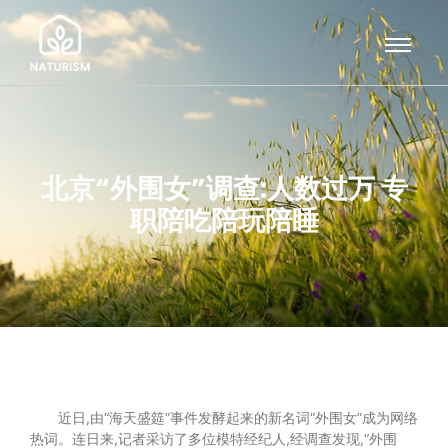
北京“外围女”调查:人数过万 专
职陪吃陪玩陪睡
近日,由“海天盛筵”事件发酵起来的新名词“外围女”成为网络
热词。连日来,记者采访了多位模特经纪人,经调查发现,“外围