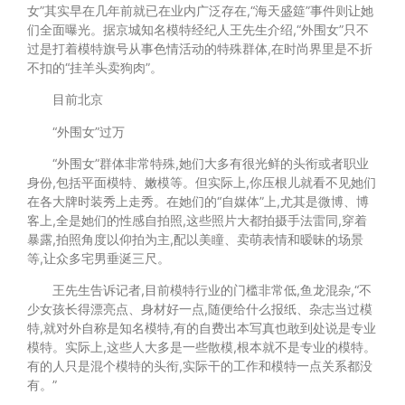
女”其实早在几年前就已在业内广泛存在,“海天盛筵”事件则让她
们全面曝光。据京城知名模特经纪人王先生介绍,“外围女”只不
过是打着模特旗号从事色情活动的特殊群体,在时尚界里是不折
不扣的“挂羊头卖狗肉”。
目前北京
“外围女”过万
“外围女”群体非常特殊,她们大多有很光鲜的头衔或者职业
身份,包括平面模特、嫩模等。但实际上,你压根儿就看不见她们
在各大牌时装秀上走秀。在她们的“自媒体”上,尤其是微博、博
客上,全是她们的性感自拍照,这些照片大都拍摄手法雷同,穿着
暴露,拍照角度以仰拍为主,配以美瞳、卖萌表情和暧昧的场景
等,让众多宅男垂涎三尺。
王先生告诉记者,目前模特行业的门槛非常低,鱼龙混杂,“不
少女孩长得漂亮点、身材好一点,随便给什么报纸、杂志当过模
特,就对外自称是知名模特,有的自费出本写真也敢到处说是专业
模特。实际上,这些人大多是一些散模,根本就不是专业的模特。
有的人只是混个模特的头衔,实际干的工作和模特一点关系都没
有。”