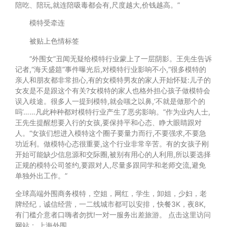
陪吃、陪玩,就连陪吸毒都会有,尺度越大,价钱越高。”
模特受牵连
被贴上色情标签
“外围女”丑闻无疑给模特行业蒙上了一层阴影。王先生告诉
记者,“海天盛筵”事件曝光后,对模特行业影响不小,“很多模特的
亲人和朋友都非常担心,有的女模特男友的家人开始怀疑:儿子的
女友是不是跟这个有关?女模特的家人也格外担心孩子做模特会
误入歧途。很多人一提到模特,就会嗤之以鼻,‘不就是做那个的
吗’……凡此种种都对模特行业产生了恶劣影响。”作为业内人士,
王先生提醒想要入行的女孩,要保持平和心态、睁大眼睛跟对
人。“女孩们想进入模特这个圈子要量力而行,不要强求,不要急
功近利。做模特心态很重要,这个行业非常辛苦。有的女孩子刚
开始可能缺少信息源和交际圈,被别有用心的人利用,所以要选择
正规的模特公司签约,要跟对人,尽量多跟同学和老师交流,避免
单独外出工作。”
全球高端外围商务模特，空姐，网红，学生，卸姐，少妇，老
牌经纪，诚信经营，一二线城市都可以安排，快餐3K，夜8K,
有门槛介意者口嗨者勿扰!一对一服务出差旅游。 点击这里访问
网站：
上海外围