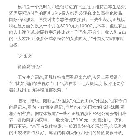
模特是一个跟时尚和金钱沾边的行业,除了维持基本生活外,
还需要紧追时尚的脚步,很多投入都是必须的,比如高档化妆品、
国际品牌服装、各类时尚杂志等都要接触。王先生表示,正规模
特在这方面的投入一个月在3000元到10000元不等。但也有业
内人士评价说,实际数字只能比这个价码多,不会少。收入和支出
的巨大差距,让众多怀揣名模梦的女孩陷入了“外围女”领域难以
自拔。
“外围女”
价值观“开放”
王先生介绍说,正规模特表面看起来光鲜,实际上幕后很辛
苦,“比如我们帮央视录节目,气温在零下七八摄氏度,模特还要穿
着礼服街拍,冻得嘴唇都发紫。”
陪吃、陪玩、陪睡是“外围女”的主要工作,“外围女”也有专门
的经纪人,圈内叫做“商务经纪”,当然也有“外围女”组成姐妹团,互
相介绍客户。据媒体报道,“一些不正规的演艺经纪公司会专门培
养一群做商务的模特。一般快活儿5000元一天,慢活儿一万到
两万不等。”甚至有媒体披露,“一般酒量好的,会玩骰子,会玩游戏
的比较吃香,性格好、嘴甜的特别受欢迎,她们的价值观很开放,