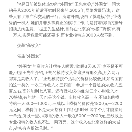
说起日前被媒体热炒的“外围女”,王先生称,“‘外围女’一词大
约是从2005年前后开始叫起来的,2005年,网络发展迅速,让这
些人有了推广和交流的平台。所谓外围,说白了就是模特行业边
缘的一群人,她们并非从事真正的模特工作,而是打着模特的旗号
招揽皮肉生意。”据王先生估计,目前在北京的“散模”“野模”约有
一万人,实际数量可能还要多,而专业模特连3000人都不到。
羡慕“高收入”
催生“外围女”
“外围女”的高收入让很多人咂舌,“陪睡3天60万”也不是不可
能,但据王先生介绍,正规的模特收入普遍没有那么高,月入两万
都算是高收入了。“正规模特接个活动的价格比较低,比如淘宝街
拍这一类的,一次工作收入才三四百；参加一个普通的秀,收入五
百左右,高的能到七八百。还有做礼仪小姐,站三个小时收入才
70块钱,有的站一天也是这个钱。车模收入高一点,不知名的模
特站一天800—1000元,三线以上模特的价位是1800元—2200
元之间。模特并不是天天都有工作,很多时候,等半个月才能接到
一单活,所以一些小模特的收入一般在5000—7000元,三线以上
专业模特的收入也不过一两万元。这个收入在北京这样的大城
市,确实有点捉襟见肘。”