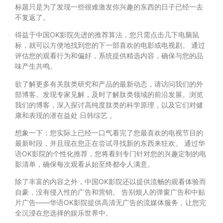
标题只是为了发现一些很难激发你兴趣的东西的日子已经一去
不复返了。
得益于中国OK影院先进的推荐算法，您只需点击几下电脑鼠
标，就可以方便地找到您的下一部喜欢的电影或电视剧。 通过
评估您的观看行为和偏好，系统提供精选内容，确保与您的品
味产生共鸣。
欲了解更多有关肽类研究和产品的最新动态，请访问我们的外
部博客。发现专家见解，及时了解肽类领域的前沿发展。浏览
我们的博客，深入探讨高纯度肽类的科学原理，以及它们对健
康和表现的潜在益处
日韩综艺
。
想象一下：您实际上已经一口气看完了您最喜欢的电视节目的
最新时段，并且现在您正在尝试寻找新的东西来狂欢。 通过华
语OK影院的个性化推荐，您将看到专门针对您的兴趣定制的电
影清单，确保每次观看从始至终都令人满意。
除了丰富的内容之外，中国OK影院还以提供流畅的观看体验而
自豪，没有侵入性的广告和营销。 告别烦人的弹窗广告和中贴
片广告——华语OK影院提供高清无广告的流媒体服务，让您完
全沉浸在您选择的娱乐世界中。