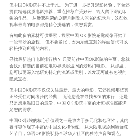
但中国OK影院并不止于此。 为了进一步提升观影体验，平台还
提供精选优质电影推荐，重点推荐广受好评、给人留下深刻印
象的作品。 从屡获殊荣的剧情片到发人深省的纪录片，这些收
视率最高的电影都是精心挑选的，供您观赏。
有如此多的素材可供探索，搜索中国 OK 影院感觉就像开始了
一段奇妙的旅程。 但不要紧张，因为系统直观的界面使您可以
轻松找到所需的内容。
寻找最新热门电影排行榜？ 只要前往中国OK影院的主页，您就
会找到精选的当前在电影界掀起波澜的最热门电影。 从那里，
您可以更深入地研究特定的流派或类别，以发现可能被忽视的
隐藏宝石。
但中国OK影院不仅仅关注最新、最大的电影，它还推崇那些真
正经受住时间考验的经典。 无论您是在寻找永恒的旅行，还是
只是想重温旧日的最爱，中国 OK 影院丰富的永恒标准都能满
足您的需求。
中国OK影院的核心价值观之一是致力于多元化和包容性，其内
容阵容体现了丰富的中国文化和传统。 从大陆电视剧到港台综
艺节目，华语OK影院弘扬全球华人社区的独特声音和观点。