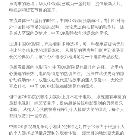
乐需求的激增，华人OK影院已成为一盏灯塔，提供最新大片、
电视剧和综艺节目的宝库。
在流媒体平台盛行的时代，中国OK影院脱颖而出，专门针对海
外中国目标市场的挑剔品味。 无论您是向往精彩的动作片，还
是感人至深的剧情片，中国OK影院都能满足您的需求。
走进中国OK影院，您会看到多种选择，每一种都承诺提供无与
伦比的身临其境的观看体验。 从最新的票房热门影片到深受喜
爱的经典影片，该平台不遗余力地满足每一个电影奇思妙想。
你想看最新的电影吗？ 中国OK影院是您最佳的选择。 这里精
心挑选的最热门电影等待您的热切关注。 沉浸在武侠史诗的惊
心动魄动作中，或迷失在现代童话故事的迷人浪漫中 – 无论您
喜欢什么，中国 OK 电影院都能满足您的需求。
但中国OK影院的吸引力实际上并不在于电影。 系统拥有丰富的
最新电视剧、综艺节目库，提供超越传统电影限制的另类娱乐
体验。 从扣人心弦的警察程序到令人捧腹大笑的喜剧，每个人
都能欣赏到一些东西。
中国OK影院与竞争对手相比的独特之处在于它致力于根据个人
的个人选择提供量身定制的观看体验。 漫无目的地浏览无数的