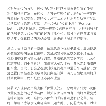
相對於前位的收緊，後位的玩家則可以根據自身位置的優勢，
進行積極的打法。在後位，尤其是莊家位置，您的起手牌範圍
有相對的放寬空間。這時候，您可以通過利用前位玩家可能出
現的軟弱行為進行攻擊，進一步執行“位置下注”（Position
Bet），以搶奪底池。當對手在前位選擇過牌時，這往往是他們
的弱勢信號，代表他們的牌力可能不強。您可以選擇在此時發
動進攻，強化自己的籌碼優勢，最終贏得底池的控制權。
最後，值得強調的一點是，位置意識不僅關乎牌選，還應擴展
到整體策略制定過程當中。無論您如何收緊或放寬手牌範圍，
都必須根據實時情況進行調整。而這瞬息萬變的牌局，以及不
同對手給予的不同資訊，往往會決定您作為一名玩家所能達到
的高度。因此，無論是在德州撲克的賽局中還是平時練習，對
於位置的掌握都必須成為您的內在知識，將其自如地應用於具
體的實戰中，而不是僅僅停留在理論上。
隨著深入理解德州撲克的「位置優勢」，您將需要針對不同的
位置調整您的起手牌範圍。對於前位玩家而言，由於位置劣勢
意味著情報不足，選擇較為保守的手牌範圍是明智之舉。這
時，策略上應該優先考慮強牌，如大對子、同花大牌等，以確