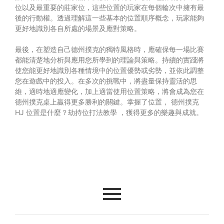
位以及最重要的莊家位，這些位置的玩家在每個輪次中擁有最
後的行動權。透過理解這一些基本的位置順序概念，玩家能夠
更好地識別各自所處的場景及應對策略。
最後，在塑造自己德州撲克的獨特風格時，應確保每一場比賽
都能清楚地分析與應用您所學到的理論與策略。持續的實踐將
使您能更好地識別各種情境中的位置優勢或劣勢，並依此調整
您在遊戲中的投入。在多次的挑戰中，將盡量保持靈活的思
維，適時地適應變化，加上適當使用位置策略，將會成為您在
德州撲克桌上贏得更多勝利的關鍵。掌握了位置，
德州撲克
HJ 位置是什麼？劫持位打法教學
，獲得更多的樂趣與成就。