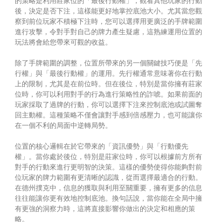
的策略是利用莊家位的「最後行動權」，觀看其他玩家的行動
後，決定是否下注，這樣能更好地掌控底池大小。尤其當您觀
察到前位玩家不積極下注時，您可以選擇用更廣泛的手牌範圍
進行攻擊，令對手對自己的牌力產生疑慮，這熟練運用位置的
玩法將會給您帶來可觀的收益。
除了手牌範圍的調整，位置所帶來的另一個關鍵技巧便是「先
行權」與「最後行動權」的運用。先行權通常意味著你在行動
上的限制，尤其是在前位時。但在後位，特別是當你擁有莊家
位時，你可以利用對手的行為進行策略性的詐唬。如果前面的
玩家採取了過牌的行動，你可以選擇下注來控制底池或試圖奪
回主動權。這種策略不僅會讓對手感到倍感壓力，也可能讓你
在一個不利的局面中逆轉局勢。
位置的核心邏輯在於它帶來的「資訊優勢」與「行動優先
權」。當你處於後位，特別是莊家位時，你可以根據前方所有
對手的行動來進行更明智的決策。這樣的優勢使得你能夠對前
位玩家的牌力範圍有更清晰的認識，從而選擇最適合的行動。
在德州撲克中，信息的獲取與利用至關重要，擁有更多的信息
往往能讓你更有效地控制底池。換句話說，當你能在全局中擁
有更強的洞察力時，這將直接影響你做出的決定和相應的策
略。