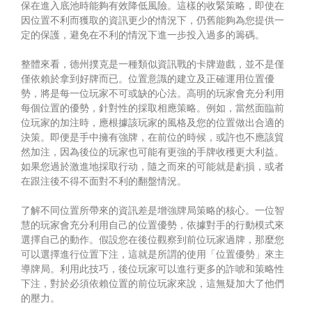
保在進入底池時能夠有效降低風險。這樣的收緊策略，即使在
因位置不利而獲取的資訊更少的情況下，仍舊能夠為您提供一
定的保護，避免在不利的情況下進一步投入過多的籌碼。
整體來看，德州撲克是一種類似資訊戰的卡牌遊戲，並不是僅
僅依賴於拿到好牌而已。位置意識的建立及正確運用位置優
勢，將是每一位玩家不可或缺的心法。高明的玩家會充分利用
每個位置的優勢，針對性的採取相應策略。例如，當然面臨前
位玩家的加注時，應根據該玩家的風格及您的位置做出合適的
決策。即便是手中擁有強牌，在前位的時候，或許也不應該貿
然加注，因為後位的玩家也可能有更強的手牌收穫更大利益。
如果您過於激進地採取行动，隨之而來的可能就是虧損，或者
在跟注後不得不面對不利的翻盤情況。
了解不同位置所帶來的資訊差是增強牌局策略的核心。一位智
慧的玩家會充分利用自己的位置優勢，依據對手的行動模式來
選擇自己的動作。假設您在後位觀察到前位玩家過牌，那麼您
可以選擇進行位置下注，這就是所謂的使用「位置優勢」來主
導牌局。利用此技巧，後位玩家可以進行更多的詐唬和策略性
下注，對於必須依賴位置的前位玩家來說，這無疑加大了他們
的壓力。