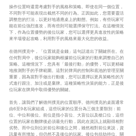
操作位置時還需考慮對手的風格和策略。即使在同一個位置，
不同對手可能表現出截然不同的行為。正因如此，您需要靈活
調整您的打法，以更好地適應桌上的動態。例如，有些玩家可
能在前位強烈進攻，而有些則可能選擇保守打法。在這種情況
下，作為位置優勢的後位玩家，您可以選擇更具進攻性的策略
來半場發起攻略，利用對手的風格來最大化您的收益。
在德州撲克中，「位置就是金錢」這句話道出了關鍵所在。在
任何對局中，後位玩家能夠根據前位玩家的行動來調整自己的
策略。這種情況下，您具有「最後行動」的優勢，可以更精確
地推測對手的手牌範圍。這對於牌局的控制和底池的管理至關
重要，因為當對手做出行動後，您可以選擇以更具策略性的方
式進行跟注、加注或是棄牌。這種策略性決策的能力，正是後
位玩家在牌局中取得優勢的關鍵。
首先，讓我們了解德州撲克的位置順序。德州撲克的桌面通常
由6至9名玩家組成，這些玩家的位置分為三個主要類別：前
位、中位和後位。前位是指小盲位、大盲位以及槍口位，這些
位置的玩家在翻牌後必須最先行動，因此在資訊上就顯得相對
劣勢。而中位則位於前位和後位之間，雖然相對前位來說，資
訊量有所增加，但仍然不及後位的玩家。後位包括劫持位、關