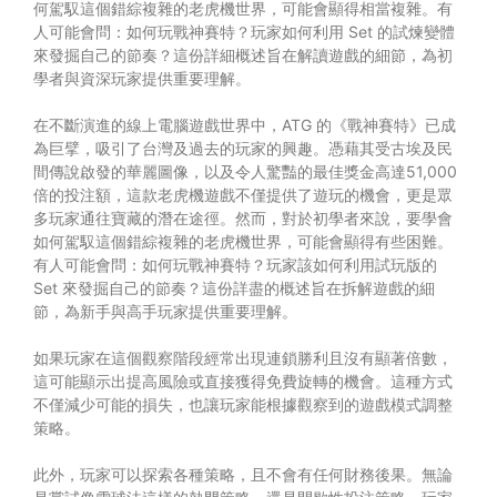
何駕馭這個錯綜複雜的老虎機世界，可能會顯得相當複雜。有
人可能會問：如何玩戰神賽特？玩家如何利用 Set 的試煉變體
來發掘自己的節奏？這份詳細概述旨在解讀遊戲的細節，為初
學者與資深玩家提供重要理解。
在不斷演進的線上電腦遊戲世界中，ATG 的《戰神賽特》已成
為巨擘，吸引了台灣及過去的玩家的興趣。憑藉其受古埃及民
間傳說啟發的華麗圖像，以及令人驚豔的最佳獎金高達51,000
倍的投注額，這款老虎機遊戲不僅提供了遊玩的機會，更是眾
多玩家通往寶藏的潛在途徑。然而，對於初學者來說，要學會
如何駕馭這個錯綜複雜的老虎機世界，可能會顯得有些困難。
有人可能會問：如何玩戰神賽特？玩家該如何利用試玩版的
Set 來發掘自己的節奏？這份詳盡的概述旨在拆解遊戲的細
節，為新手與高手玩家提供重要理解。
如果玩家在這個觀察階段經常出現連鎖勝利且沒有顯著倍數，
這可能顯示出提高風險或直接獲得免費旋轉的機會。這種方式
不僅減少可能的損失，也讓玩家能根據觀察到的遊戲模式調整
策略。
此外，玩家可以探索各種策略，且不會有任何財務後果。無論