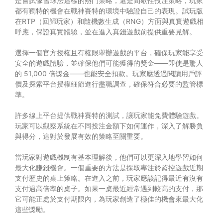
是嘗試像雪球法這樣的熱門策略，還是間歇性投注策略，玩家
都有獨特的機會在戰神賽特的環境中驗證自己的表現。試玩版
在RTP（回歸玩家）和隨機數生成（RNG）方面與真實遊戲相
呼應，保證真實體驗，並在進入真錢遊戲前提供重要見解。
選擇一個官方授權且有權限舉辦遊戲的平台，確保玩家能享受
安全的遊戲體驗，並確保他們可能獲得的獎金——即使是驚人
的 51,000 倍獎金——也能安全扣款。玩家應透過閱讀用戶評
價及探索平台授權細節進行盡職調查，確保符合必要的監管標
準。
許多線上平台提供戰神賽特的測試，讓玩家能免費體驗遊戲。
玩家可以觀察系統在不同投注金額下如何運作，深入了解勝負
與得分，這對於發展有效的策略至關重要。
當玩家對遊戲機制有基本理解後，他們可以更深入地學習如何
最大化賺錢機會。一個重要的方法是採取專注於監控遊戲近期
支付歷史的桌上策略。在進入之前，玩家應該記得最近有沒有
支付過高倍率的桌子。如果一桌最近經常遇到較高的支付，那
它可能正處於支付期限內，為玩家創造了極佳的機會來最大化
這些獎勵。