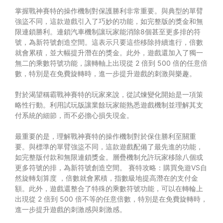
掌握戰神賽特的操作機制對保護勝利非常重要。與典型的單臂
強盜不同，這款遊戲引入了巧妙的功能，如完整版的獎金和無
限連鎖勝利。連鎖汽車機制讓玩家能消除8個甚至更多排的符
號，為新符號創造空間。這表示只要這些移除持續進行，倍數
就會累積，並大幅提升潛在的獎金。此外，遊戲還加入了獨一
無二的乘數符號功能，讓轉軸上出現從 2 倍到 500 倍的任意倍
數，特別是在免費旋轉時，進一步提升遊戲的刺激與樂趣。
對於渴望稱霸戰神賽特的玩家來說，從試煉變化開始是一項策
略性行動。利用試玩版讓業餘玩家能熟悉遊戲機制並理解其支
付系統的細節，而不必擔心損失現金。
最重要的是，理解戰神賽特的操作機制對於保住勝利至關重
要。與標準的單臂強盜不同，這款遊戲配備了最先進的功能，
如完整版付款和無限連鎖獎金。層疊機制允許玩家移除八個或
更多符號的排，為新符號創造空間。
賽特攻略：購買免遊VS自
然旋轉划算度
，倍數就會累積，指數級地提高潛在的支付金
額。此外，遊戲還整合了特殊的乘數符號功能，可以在轉輪上
出現從 2 倍到 500 倍不等的任意倍數，特別是在免費旋轉時，
進一步提升遊戲的刺激感與刺激感。