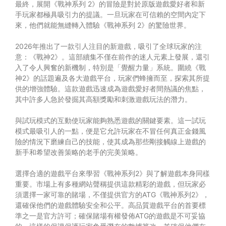
最終，展開《戰神系列 2》的冒險是對於原版遊戲愛好者和新
手玩家都極具吸引力的提議。一旦玩家在可信賴的空間內定下
來，他們就能無縫轉入體驗《戰神系列 2》的驚險世界。
2026年推出了一款引人注目的新遊戲，吸引了全球玩家的注
意：《戰神2》。這部續集不僅在前作的迷人元素上發展，還引
入了令人興奮的新機制，特別是「覺醒力量」系統。圍繞《戰
神2》的話題遍及各大遊戲平台，玩家們蜂擁而至，探索其所提
供的增強體驗。這款遊戲迅速成為遊戲愛好者間熱議的焦點，
其中許多人急於發掘其高額獎勵和刺激遊戲玩法的潛力。
與試玩模式的互動使玩家能夠熟悉遊戲的關鍵要素。這一試玩
模式最吸引人的一點，便是它允許玩家在不冒任何真正金錢風
險的情況下磨練自己的技能，使其成為那些剛接觸線上遊戲的
新手和希望改善策略的老手的完美策略。
選擇合適的遊戲平台來學習《戰神系列2》與了解遊戲本身同樣
重要。市場上有多種網站聲稱提供這款精彩的遊戲，但玩家必
須選擇一家可靠的賭場，不僅提供官方的ATG《戰神系列2》，
還確保他們的遊戲體驗安全和公平。高品質遊戲平台的首要標
準之一是官方許可；確保賭場有權發佈ATG的遊戲是不可妥協