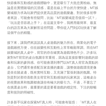
快節奏和互動感的遊戲體驗中，更是吸引了大批忠實粉絲。無
論是在實體賭場的沉浸感，還是在線上平台的方便快捷，MT娛
樂城都力求為玩家們提供更高品質的遊戲樂趣。對於很多初學
者來說，可能會有些疑問，比如「MT娛樂城是否值得一試？」
「玩法是否容易上手？」在這篇文章中，我將用最簡單、最直
白的語言來為大家解答這些問題，帶你從入門到試玩快速了解
這個平台的精髓。
接下來，讓我們來談談真人桌遊戲的魅力所在。商業化的電子
遊戲雖然方便，但在娛樂性和互動性上常常略顯單調。而在MT
娛樂城的真人桌中，荷官的存在確實為遊戲增色不少。許多玩
家對MT荷官的桌台氛圍非常重視，因為這直接影響到遊戲的節
奏和玩家的參與感。你可能會遇到專門以MT真人荷官為賣點的
桌台，它們通常會搭配百家直播的畫面，讓整個遊戲環境更像
是坐在賭桌邊，既有實時互動，又充滿了緊張刺激的氛圍。特
別是對於那些喜歡美女荷官和互動感強的玩家來說，這種桌台
的視覺效果和氛圍都會讓你有極大的吸引力。不過，不要忘了
在挑選桌台時，最重要的還是要看遊戲的穩定性、下注的順暢
度和規則的明確性。
許多新手玩家在探索MT真人時，可能會有疑惑：「MT真人在