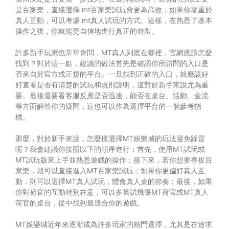
是百家樂，直接選擇 mt百家樂試玩會更為高效；如果你著重於
真人互動，可以考慮 mt真人試玩的方式。這樣，在熟悉了基本
操作之後，你就能更自信地進行真正的遊戲。
許多新手玩家也常常會問，MT真人到底在哪裡，官網應該怎麼
找到？對於這一點，建議的做法首先是確認你所訪問的入口是
否來自於官方或正規的平台。一旦找到正確的入口，就應該好
好查看是否有清楚的試玩和規則說明，這對於新手來說尤為重
要。最後還要看客服反應是否迅速，能否在桌台、活動、金流
等方面解答你的疑問，這也可以作為選擇平台的一個參考指
標。
那麼，對於新手來說，怎麼樣選擇MT娛樂城的玩法避免踩雷
呢？我會建議你按照以下的順序進行：首先，使用MT試玩或
MT試玩版來上手並熟悉遊戲的操作；接下來，若你想要專攻百
家樂，就可以直接進入MT百家樂試玩；如果你更偏好真人互
動，則可以選擇MT真人試玩，體會真人桌的節奏；最後，如果
你對荷官的互動特別在意，可以多嘗試幾張MT荷官或MT真人
荷官的桌台，從中找到最適合你的遊戲。
MT娛樂城近年來逐漸成為許多玩家的熱門選擇，尤其是在追求