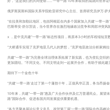
好，“这是我们的共同使命……‘一带一路’10年来取得的成就向世
俄罗斯莫斯科国际关系学院欧亚研究中心主任、首席研究员伊万·萨夫
“在拉美和加勒比地区，包括阿根廷在内多个国家加入共建‘一带一路
巴斯蒂安·舒尔茨说，当今世界存在激烈地缘政治竞争和局部冲突风
x
，是中克共建“一带一路”标志性项目，将原本3小时的车程缩短至数
“大桥通车实现了克罗地亚几代人的梦想，”克罗地亚政治分析家姆拉
共建“一带一路”为完善全球治理体系拓展了新实践，也为变乱交织的
更加团结。“不同文化、不同文明走到一起展开合作，有助于彼此建
期待下一个金色十年
“共建‘一带一路’走过了第一个蓬勃十年，正值风华正茂，务当昂扬
10年来，共建“一带一路”惠及广大合作伙伴及亿万普通民众。展望
路”国际合作、促进各国共同发展提供重要机遇。
“各方齐聚本届论坛意义非凡，祝贺第三届‘一带一路’国际合作高峰