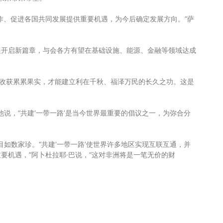
作、促进各国共同发展提供重要机遇，为今后确定发展方向。”萨
展开启新篇章，与会各方有望在基础设施、能源、金融等领域达成
能收获累累果实，才能建立利在千秋、福泽万民的长久之功。这是
他说，“共建‘一带一路’是当今世界最重要的倡议之一，为弥合分
如数家珍。“共建‘一带一路’使世界许多地区实现互联互通，并
机遇，”阿卜杜拉耶·巴说，“这对非洲将是一笔无价的财