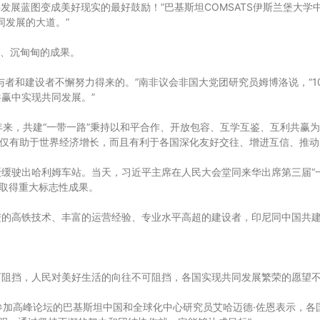
将发展蓝图变成美好现实的最好鼓励！”巴基斯坦COMSATS伊斯兰堡大学
同发展的大道。”
实、沉甸甸的成果。
者和建设者不懈努力得来的。”南非议会非国大党团研究员姆博洛说，“1
赢中实现共同发展。”
年来，共建“一带一路”秉持以和平合作、开放包容、互学互鉴、互利共赢
不仅有助于世界经济增长，而且有利于各国深化友好交往、增进互信、推动
组缓缓驶出哈利姆车站。当天，习近平主席在人民大会堂同来华出席第三届
”取得重大标志性成果。
的高铁技术、丰富的运营经验、专业水平高超的建设者，印尼同中国共建
可阻挡，人民对美好生活的向往不可阻挡，各国实现共同发展繁荣的愿望
华参加高峰论坛的巴基斯坦中国和全球化中心研究员艾哈迈德·佐恩表示，