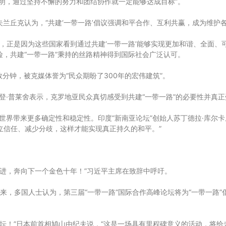
界证明，通过坚持不懈的努力和团结协作就一定能够达成目标”。
兰丘克认为，“共建‘一带一路’倡议强调和平合作、互利共赢，成为维护
’，正是因为这些国家看到通过共建‘一带一路’能够实现更加和谐、全面
险，共建“一带一路”秉持的丝路精神得到国际社会广泛认可。
分钟，被克媒体誉为“民众期盼了300年的宏伟建筑”。
登·普莱舍表示，克罗地亚民众真切感受到共建“一带一路”的必要性并真正受
世界带来更多确定性和稳定性。印度“新南亚论坛”创始人苏丁德拉·库尔卡
立信任、减少分歧，这样才能实现真正持久的和平。”
奋进，奔向下一个金色十年！”习近平主席在致辞中呼吁。
未来，多国人士认为，第三届“一带一路”国际合作高峰论坛将为“一带一路
论坛！”日本前首相鸠山由纪夫说，“这是一场具有里程碑意义的活动，将给