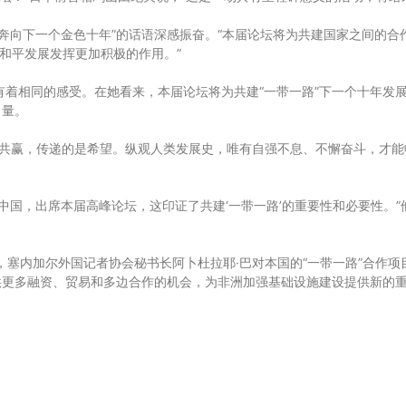
，奔向下一个金色十年”的话语深感振奋。“本届论坛将为共建国家之间的合
界和平发展发挥更加积极的作用。”
有着相同的感受。在她看来，本届论坛将为共建“一带一路”下一个十年发
力量。
是共赢，传递的是希望。纵观人类发展史，唯有自强不息、不懈奋斗，才
中国，出席本届高峰论坛，这印证了共建‘一带一路’的重要性和必要性。”
塞内加尔外国记者协会秘书长阿卜杜拉耶·巴对本国的“一带一路”合作项目
更多融资、贸易和多边合作的机会，为非洲加强基础设施建设提供新的重要