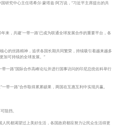
中国研究中心主任塔希尔·蒙塔兹·阿万说，“习近平主席提出的共
0年来，共建‘一带一路’已成为联通全球发展合作的重要平台，各
为核心的丝路精神，追求各国长期共同繁荣，持续吸引着越来越多
更加可持续的全球发展。”
“一带一路”国际合作高峰论坛并进行国事访问的印尼总统佐科举行
“一带一路”合作取得累累硕果，两国在互惠互利中实现共赢。
不可阻挡。
各国人民都渴望过上美好生活，各国政府都应努力让民众生活得更