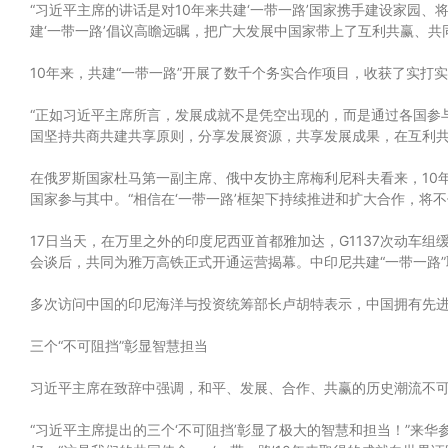
“习近平主席的讲话是对10年来共建‘一带一路’国家携手建设家园、
建‘一带一路’倡议高瞻远瞩，把广大发展中国家带上了互利共赢、共
10年来，共建“一带一路”开展了数千个务实合作项目，收获了实打
“正如习近平主席所言，发展成就不是凭空出现的，而是通过各国参与
国坚持共商共建共享原则，分享发展资源，共享发展成果，在互利共
在俄罗斯国家杜马第一副主席、俄中友协主席梅利尼科夫看来，10
国家参与其中。“相信在‘一带一路’框架下持续推进和扩大合作，将
17日当天，在万里之外的印度尼西亚首都雅加达，G1137次动车
会谈后，共同为雅万高铁正式开通运营揭幕。中印尼共建“一带一路
多次访问中国的印尼海洋与投资统筹部长卢胡特表示，中国拥有先进
三个“不可阻挡”彰显智慧担当
习近平主席在致辞中强调，和平、发展、合作、共赢的历史潮流不
“习近平主席提出的三个‘不可阻挡’彰显了极大的智慧和担当！”来