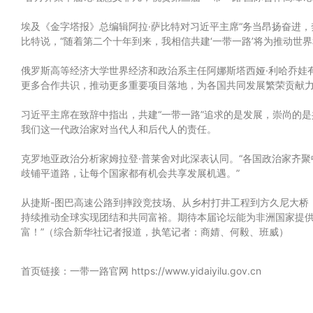
埃及《金字塔报》总编辑阿拉·萨比特对习近平主席“务当昂扬奋进
比特说，“随着第二个十年到来，我相信共建‘一带一路’将为推动世
俄罗斯高等经济大学世界经济和政治系主任阿娜斯塔西娅·利哈乔娃
更多合作共识，推动更多重要项目落地，为各国共同发展繁荣贡献
习近平主席在致辞中指出，共建“一带一路”追求的是发展，崇尚的
我们这一代政治家对当代人和后代人的责任。
克罗地亚政治分析家姆拉登·普莱舍对此深表认同。“各国政治家齐聚
歧铺平道路，让每个国家都有机会共享发展机遇。”
从捷斯-图巴高速公路到摔跤竞技场、从乡村打井工程到方久尼大桥，
持续推动全球实现团结和共同富裕。期待本届论坛能为非洲国家提供
富！”（综合新华社记者报道，执笔记者：商婧、何毅、班威）
首页链接：一带一路官网
https://www.yidaiyilu.gov.cn