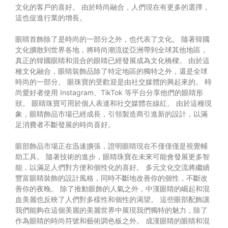
文化的客戶的喜好。 由於時尚融合，人們現在有更多的選擇，
這也促進行業的增長。
眼睛首飾除了是時尚的一部分之外，也代表了文化。 隨著韓國
文化擴散到世界各地，將時尚潮流從亞洲帶到全球其他地區，
真正的韓國眼睛和混合的眼睛已經發展成為文化橋樑。 由於這
種文化融合，眼睛裝飾品除了特定地區的獨特之外，還是全球
時尚的一部分。 眼珠寶的受歡迎是由社交媒體的興起來的。 時
尚愛好者使用 Instagram、TikTok 等平台分享他們的眼睛形
狀。 眼睛珠寶可用於個人表達和社交媒體在線紅。 由於這種現
象，眼睛飾品市場已經成長，引領製造商引進新的設計，以滿
足消費者不斷發展的時尚喜好。
眼部飾品市場正在迅速擴張，證明眼睛現在不僅僅僅是視覺輔
助工具。 隨著技術的進步，眼睛珠寶在未來可能會發展更多智
能，以滿足人們對方便和個性化的喜好。 多元文化交流將繼續
豐富眼睛裝飾的設計風格，同時不斷地改善你的個性，不斷改
善你的夜晚。 除了推動眼飾的人氣之外，中漢眼睛的崛起和混
血美麗也反映了人們對多樣性和個性的渴望。 這些眼部配飾讓
我們能夠在這個美麗的美麗世界中展現我們獨特的魅力，除了
作為眼睛的時尚符號和藝術調色板之外。 成漢眼睛的眼睛和混