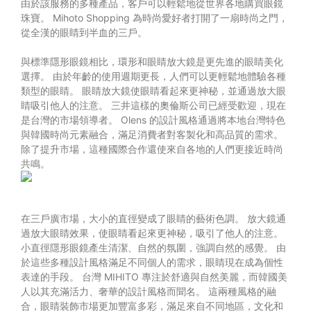
由於該服務的多種產品，客戶可以輕鬆地從世界各地購買眼鏡
珠寶。 Mihoto Shopping 為時尚愛好者打開了一扇時尚之門，
從全漢的眼睛到半血的三戶。
與標準隱形眼鏡相比，環形和眼睛放大鏡是更先進的眼睛美化
選擇。 由於年齡的使用週期更長，人們可以更輕鬆地體驗各種
類型的眼睛。 眼睛放大鏡使眼睛看起來更神秘，並通過放大眼
睛吸引他人的注意。 三井這樣的奧倫斯公司已經受歡迎，現在
是台灣的市場領導者。 Olens 的設計風格通過將本地台灣特色
與韓國時尚元素融合，滿足消費者對客製化和高品質的需求。
除了提升市場，這種國際合作還使來自各地的人們更接近時尚
共鳴。
在三戶廣市場，大小的直徑變成了眼睛的藝術色調。 放大鏡通
過放大眼睛效果，使眼睛看起來更神秘，吸引了他人的注意。
小直徑隱形眼鏡產生清潔、自然的氛圍，強調自然的感覺。 由
於這些多種設計風格滿足不同個人的需求，眼睛現在成為個性
表達的手段。 台灣 MIHITO 專注於舒適與自然美麗，而韓國美
人以其充滿活力、奢華的設計風格而聞名。 這兩種風格的融
合，眼睛裝飾市場更加豐富多彩，滿足來自不同地區，文化和