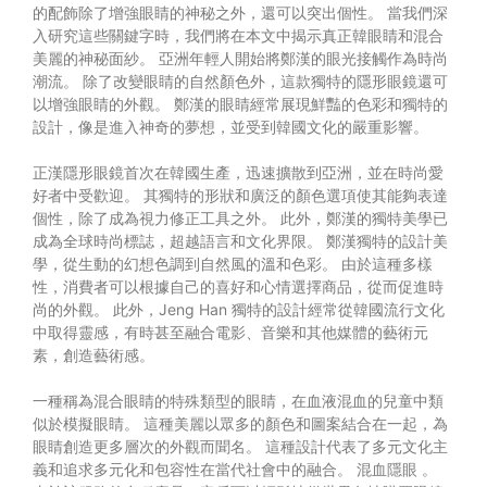
的配飾除了增強眼睛的神秘之外，還可以突出個性。 當我們深
入研究這些關鍵字時，我們將在本文中揭示真正韓眼睛和混合
美麗的神秘面紗。 亞洲年輕人開始將鄭漢的眼光接觸作為時尚
潮流。 除了改變眼睛的自然顏色外，這款獨特的隱形眼鏡還可
以增強眼睛的外觀。 鄭漢的眼睛經常展現鮮豔的色彩和獨特的
設計，像是進入神奇的夢想，並受到韓國文化的嚴重影響。
正漢隱形眼鏡首次在韓國生產，迅速擴散到亞洲，並在時尚愛
好者中受歡迎。 其獨特的形狀和廣泛的顏色選項使其能夠表達
個性，除了成為視力修正工具之外。 此外，鄭漢的獨特美學已
成為全球時尚標誌，超越語言和文化界限。 鄭漢獨特的設計美
學，從生動的幻想色調到自然風的溫和色彩。 由於這種多樣
性，消費者可以根據自己的喜好和心情選擇商品，從而促進時
尚的外觀。 此外，Jeng Han 獨特的設計經常從韓國流行文化
中取得靈感，有時甚至融合電影、音樂和其他媒體的藝術元
素，創造藝術感。
一種稱為混合眼睛的特殊類型的眼睛，在血液混血的兒童中類
似於模擬眼睛。 這種美麗以眾多的顏色和圖案結合在一起，為
眼睛創造更多層次的外觀而聞名。 這種設計代表了多元文化主
義和追求多元化和包容性在當代社會中的融合。
混血隱眼
。