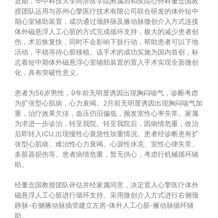
近期，华中科技大学同济医学院附属协和医院心外科董念国教
授团队运用与苏州心擎医疗技术有限公司联合研发的体外短中
期心室辅助装置，成功通过颈静脉及腋动脉微创介入方式连接
体外磁悬浮人工心脏的方式完成循环支持，极大的减少患者创
伤，术后恢复快，同时不会影响下肢行动，帮助患者可以下地
活动，平稳等待心脏移植。该手术的成功实施为国内首创，标
志着短中期体外磁悬浮心室辅助装置的置入手术实现全面微创
化，具有突破性意义。
患者为56岁男性，9年前无明显诱因出现胸闷喘气，诊断考虑
为扩张型心肌病，心力衰竭。2月前无明显诱因出现胸闷喘气加
重，治疗效果欠佳，血压仍旧偏低，频发室性心率失常。家属
为求进一步诊治，转至我院。转至我院后，因病情危重，收治
后即转入ICU,出现慢性心衰急性加重情况。患者经诊断患有扩
张型心肌病、难治性心力衰竭、心源性休克、室性心律失常、
多脏器损伤等。患者病情危重，暂无供心，考虑行机械循环辅
助。
经董念国教授团队评估并经家属同意，决定置入心擎医疗体外
磁悬浮人工心脏进行循环支持。采用微创介入方式进行右侧颈
静脉-右侧腋动脉插管建立左房-体外人工心脏-腋动脉循环辅
助。