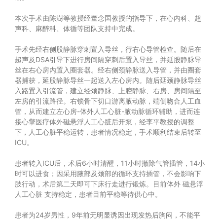
本次手术由陈澍等教授经董念国教授的指导下，在心内科、超
声科、麻醉科、体循等团队支持中完成。
手术先经右侧股静脉穿刺置入导丝，行右心导管检查。随后在
超声及DSA引导下进行房间隔穿刺后置入导丝，并延股静脉导
丝在右心房内置入圈套器。经右侧颈静脉送入导管，并由圈套
器捕获，延股静脉导丝一起送入左心房内。随后延颈静脉导丝
入路置入引流管，建立经颈静脉、上腔静脉、右房、房间隔至
左房的引流路径。右锁骨下切口游离腋动脉，端侧吻合人工血
管，从而建立左心房-体外人工心脏-腋动脉循环辅助，进而连
接心擎医疗体外磁悬浮人工心脏后开泵，经李平教授的调整
下，人工心脏平稳运转，患者情况稳定，手术顺利结束后转至
ICU。
患者转入ICU后，术后6小时清醒，11小时撤除气管插管，14小
时可以进食；因采用腋部及颈部的循环支持插管，不会影响下
肢行动，术后第二天即可下床行走进行锻炼。目前体外
磁悬浮
人工心脏
支持稳定，患者目前平稳等待供心中。
患者为24岁男性，9年前无明显诱因出现发热后胸闷，不能平