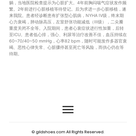
躺，当地医院检查提示为心脏扩大。4年前胸闷喘气症状发作频
繁。2年前进行心脏移植等待登记。后为求进一步心脏移植，遂
来我院。患者经诊断患有扩张型心肌病，NYHA IV级，终末期
心力衰竭，肺动脉高压，左室舒张功能减低（III级），二尖瓣
重度关闭不全等。入院期间，患者心衰症状进行性加重，后转
至ICU。患者低心排，强心、利尿等治疗改善不佳，血压持续在
60~70/40~50 mmHg，心率82 bpm，随时可能发作多器官衰
竭、恶性心律失常、心脏骤停甚至死亡等风险，而供心仍在等
待期。
© gildshoes.com All Rights Reserved.