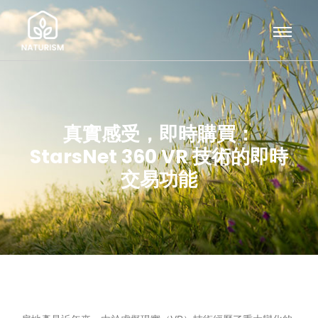
真實感受，即時購買：
StarsNet 360 VR 技術的即時
交易功能