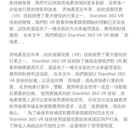
術持續發展，我們可以預期房地產領域的更多創新，這將進一
步促進行業的增長和改進。 房地產是近年來，由於虛擬現實
（VR）技術經歷了重大變化的行業之一。 StarsNet 360 VR
技術的開發，我們對 VR 觀看和物業購買體驗的理解已完全改
變，該技術還提供了一種全新的方法來處理退款，費用和財務
應用。 在本文中，我們將探討 StarsNet 360 VR
VR 睇樓
「房
地產」。
房地產是近年來，由於虛擬現實（VR）技術經歷了重大變化的
行業之一。 StarsNet 360 VR 技術除了徹底改變我們對 VR 觀
看和物業購買方式，還提供了一種完全新的方法來處理退款、
費用和財務申請流程。 在本文中，我們將探討 StarsNet 360
VR 技術的好處，以及如何將「房地產」成為房地產行業的現
實。 在房地產行業中，獎勵、費用和資金管理一直是一項艱難
且重要的任務。 使用實施原則的 StarsNet 360 VR 技術，房
地產專業人員可以更有效和透明地管理。 任何支出或金錢應用
程序都應準確反映實際費用和需求，這是「真實銷售」理念的
核心。「 為了確保所有補償和費用索償都得到完全支持，
StarsNet 360 VR 技術使用虛擬現實技術來跟踪用戶行為。 除
了降低人為錯誤的可能性之外，這還增加了管理透明度。