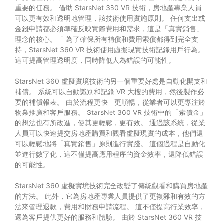
重要的任務。 借助 StarsNet 360 VR 技術，房地產專業人員
可以更有效和透明地管理，該技術使用實施原則。 任何支出或
金錢申請都必須準確反映實際費用和需求，這是「真實銷售」
理念的核心。「 為了確保所有補償和費用索償都得到完全支
持，StarsNet 360 VR 技術使用虛擬現實技術記錄用戶行為。
這可提高管理透明度，同時降低人為錯誤的可能性。
StarsNet 360 虛擬實境技術的另一個重要好處是自動化開支和
補償。 系統可以自動識別和記錄 VR 大樓的費用，然後製作必
要的補償報表。 由於流程更快，更順暢，從業者可以更專注於
物業推廣和客戶服務。 StarsNet 360 VR 技術中的「索償金」
的想法也有所改進，使其更輕鬆，更有效。 通過該系統，從業
人員可以快速提交房地產購買和觀看虛擬現實的成本，他們還
可以輕鬆地將「真實銷售」原則進行實踐。 這個過程是自動化
並進行數字化，這不僅提高應用程序的資金效率，還降低錯誤
的可能性。
StarsNet 360 虛擬實境技術完全改變了傳統觀看和購買房地產
的方法。 此外，它為房地產專業人員提供了更複雜和有效的方
法來管理退款，費用和財務申請流程。 這不僅提高行業效率，
還為客戶提供更好的服務和體驗。 由於 StarsNet 360 VR 技