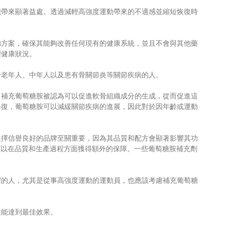
能帶來顯著益處。透過減輕高強度運動帶來的不適感並縮短恢復時
的方案，確保其能夠改善任何現有的健康系統，並且不會與其他藥
體健康狀況。
於老年人、中年人以及患有骨關節炎等關節疾病的人。
。補充葡萄糖胺被認為可以促進軟骨組織成分的生成，從而促進這
修復，葡萄糖胺可以減緩關節疾病的進展，因此對於因年齡或運動
選擇信譽良好的品牌至關重要，因為其品質和配方會顯著影響其功
產品，則可以在品質和生產過程方面獲得額外的保障。一些葡萄糖胺補充劑
躍的人，尤其是從事高強度運動的運動員，也應該考慮補充葡萄糖
往能達到最佳效果。