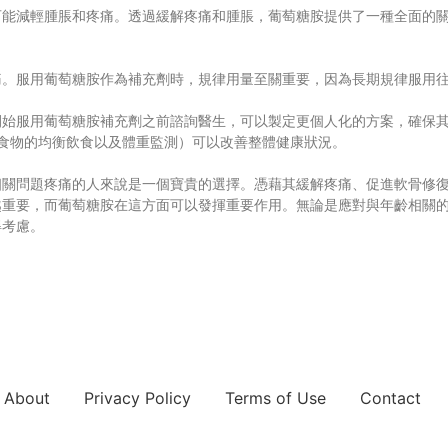
可能減輕腫脹和疼痛。透過緩解疼痛和腫脹，葡萄糖胺提供了一種全面的
痛。服用葡萄糖胺作為補充劑時，規律用量至關重要，因為長期規律服用
開始服用葡萄糖胺補充劑之前諮詢醫生，可以製定更個人化的方案，確保
食物的均衡飲食以及體重監測）可以改善整體健康狀況。
相關問題疼痛的人來說是一個寶貴的選擇。憑藉其緩解疼痛、促進軟骨修
越重要，而葡萄糖胺在這方面可以發揮重要作用。無論是應對與年齡相關
得考慮。
About
Privacy Policy
Terms of Use
Contact