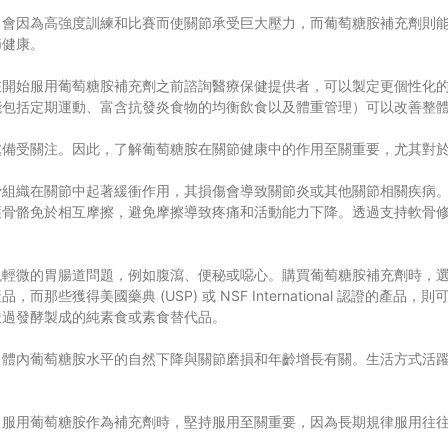
常會因為高強度訓練和比賽而使關節承受巨大壓力，而葡萄糖胺補充劑則
節健康。
在開始服用葡萄糖胺補充劑之前諮詢醫療保健提供者，可以製定更個性化
能包括定期運動、富含抗發炎食物的均衡飲食以及體重管理）可以改善整
處備受關注。因此，了解葡萄糖胺在關節健康中的作用至關重要，尤其對
骨組織在關節中起著緩衝作用，其損傷會導致關節炎或其他關節相關疾病
護骨骼免於相互摩擦，避免摩擦導致疼痛和活動能力下降。透過支持軟骨
現輕微的胃腸道問題，例如腹瀉、便秘或噁心。購買葡萄糖胺補充劑時，
些獲得美國藥典 (USP) 或 NSF International 認證的
透過發酵製成的純素食或素食替代品。
，體內葡萄糖胺水平的自然下降與關節磨損和年齡增長有關。生活方式活
。服用葡萄糖胺作為補充劑時，堅持服用至關重要，因為長期規律服用往