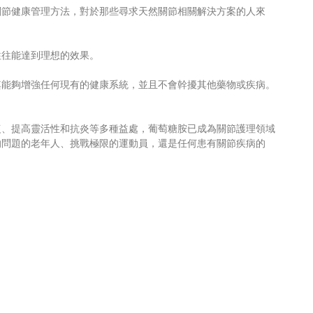
關節健康管理方法，對於那些尋求天然關節相關解決方案的人來
往往能達到理想的效果。
其能夠增強任何現有的健康系統，並且不會幹擾其他藥物或疾病。
復、提高靈活性和抗炎等多種益處，葡萄糖胺已成為關節護理領域
的問題的老年人、挑戰極限的運動員，還是任何患有關節疾病的