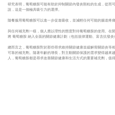
研究表明，葡萄糖胺可能有助於抑制關節內發炎顆粒的生成，從而
說，這是一個極具吸引力的選擇。
隨餐服用葡萄糖胺可以進一步促進吸收，並減輕任何可能的腸道疼
與任何補充劑一樣，個人應以理性的態度對待葡萄糖胺的使用。在
將
葡萄糖胺
納入全面的關節健康計劃（包括規律運動、富含抗發炎
總而言之，葡萄糖胺對於那些尋求維持關節健康並緩解骨關節炎等
可靠的補充劑。隨著年齡的增長，對主動關節保護的需求變得越來
人，葡萄糖胺都是尋求改善關節健康和生活方式的重要補充劑，值