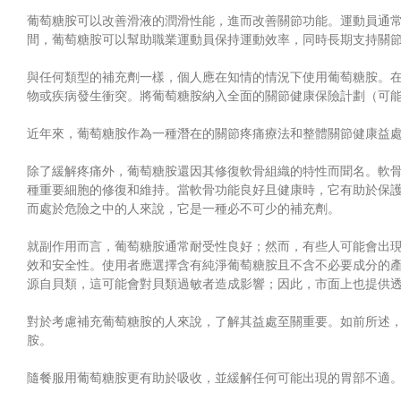
葡萄糖胺可以改善滑液的潤滑性能，進而改善關節功能。運動員通
間，葡萄糖胺可以幫助職業運動員保持運動效率，同時長期支持關
與任何類型的補充劑一樣，個人應在知情的情況下使用葡萄糖胺。
物或疾病發生衝突。將葡萄糖胺納入全面的關節健康保險計劃（可
近年來，葡萄糖胺作為一種潛在的關節疼痛療法和整體關節健康益
除了緩解疼痛外，葡萄糖胺還因其修復軟骨組織的特性而聞名。軟
種重要細胞的修復和維持。當軟骨功能良好且健康時，它有助於保
而處於危險之中的人來說，它是一種必不可少的補充劑。
就副作用而言，葡萄糖胺通常耐受性良好；然而，有些人可能會出
效和安全性。使用者應選擇含有純淨葡萄糖胺且不含不必要成分的產品，而那
源自貝類，這可能會對貝類過敏者造成影響；因此，市面上也提供
對於考慮補充葡萄糖胺的人來說，了解其益處至關重要。如前所述
胺。
隨餐服用葡萄糖胺更有助於吸收，並緩解任何可能出現的胃部不適