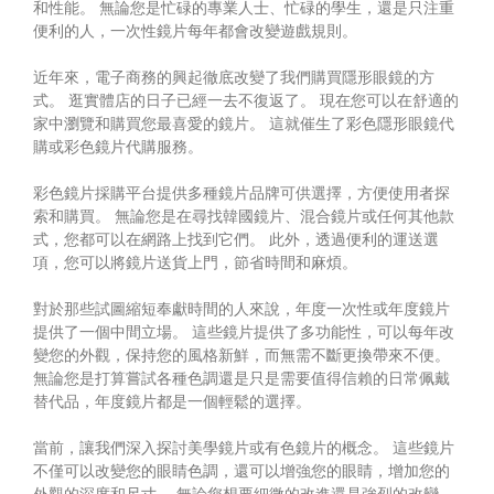
和性能。 無論您是忙碌的專業人士、忙碌的學生，還是只注重
便利的人，一次性鏡片每年都會改變遊戲規則。
近年來，電子商務的興起徹底改變了我們購買隱形眼鏡的方
式。 逛實體店的日子已經一去不復返了。 現在您可以在舒適的
家中瀏覽和購買您最喜愛的鏡片。 這就催生了彩色隱形眼鏡代
購或彩色鏡片代購服務。
彩色鏡片採購平台提供多種鏡片品牌可供選擇，方便使用者探
索和購買。 無論您是在尋找韓國鏡片、混合鏡片或任何其他款
式，您都可以在網路上找到它們。 此外，透過便利的運送選
項，您可以將鏡片送貨上門，節省時間和麻煩。
對於那些試圖縮短奉獻時間的人來說，年度一次性或年度鏡片
提供了一個中間立場。 這些鏡片提供了多功能性，可以每年改
變您的外觀，保持您的風格新鮮，而無需不斷更換帶來不便。
無論您是打算嘗試各種色調還是只是需要值得信賴的日常佩戴
替代品，年度鏡片都是一個輕鬆的選擇。
當前，讓我們深入探討美學鏡片或有色鏡片的概念。 這些鏡片
不僅可以改變您的眼睛色調，還可以增強您的眼睛，增加您的
外觀的深度和尺寸。 無論您想要細微的改進還是強烈的改變，