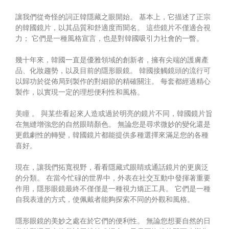
讓我們從奇怪的詞正韓隱藏之眼開始。 基本上，它描述了正宗
的韓國鏡片，以其品質和舒適度而聞名。 這些鏡片不僅適合視
力； 它們是一種風格宣言，也是對韓國吸引力社會的一瞥。
幾十年來，韓國一直是優雅領域的創新者，擁有尖端的護膚產
品、化妝趨勢，以及目前的隱形眼鏡。 韓國接觸鏡頭的流行可
以歸功於從佈局到製作的對細節的精確關注。 每套都經過精心
製作，以實現一定的理想便利性和風格。
美瞳
。 與某些看起來人造或過於明亮的鏡片不同，韓國鏡片旨
在無縫增強您的自然眼睛顏色。 無論您是尋求微妙的變化還是
更戲劇性的轉變，韓國鏡片都能提供多種選擇來滿足您的各種
喜好。
現在，讓我們拓寬視野，看看隱藏式眼睛或通話鏡片的更廣泛
的分類。 在當今忙碌的世界中，外表在社交互動中發揮著重要
作用，隱形眼鏡最終不僅僅是一種視力矯正工具。 它們是一種
自我表達的方式，使佩戴者能夠探索不同的外觀和風格。
隱形眼鏡的美妙之處在於它們的便利性。 無論您想要自然的日