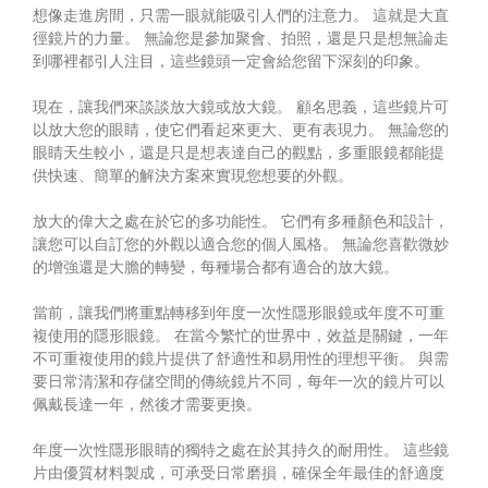
想像走進房間，只需一眼就能吸引人們的注意力。 這就是大直
徑鏡片的力量。 無論您是參加聚會、拍照，還是只是想無論走
到哪裡都引人注目，這些鏡頭一定會給您留下深刻的印象。
現在，讓我們來談談放大鏡或放大鏡。 顧名思義，這些鏡片可
以放大您的眼睛，使它們看起來更大、更有表現力。 無論您的
眼睛天生較小，還是只是想表達自己的觀點，多重眼鏡都能提
供快速、簡單的解決方案來實現您想要的外觀。
放大的偉大之處在於它的多功能性。 它們有多種顏色和設計，
讓您可以自訂您的外觀以適合您的個人風格。 無論您喜歡微妙
的增強還是大膽的轉變，每種場合都有適合的放大鏡。
當前，讓我們將重點轉移到年度一次性隱形眼鏡或年度不可重
複使用的隱形眼鏡。 在當今繁忙的世界中，效益是關鍵，一年
不可重複使用的鏡片提供了舒適性和易用性的理想平衡。 與需
要日常清潔和存儲空間的傳統鏡片不同，每年一次的鏡片可以
佩戴長達一年，然後才需要更換。
年度一次性隱形眼睛的獨特之處在於其持久的耐用性。 這些鏡
片由優質材料製成，可承受日常磨損，確保全年最佳的舒適度