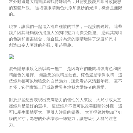
常外觀還是大膽嘗試尋找特殊場合，只需更換鏡片即可改變您
的整體外觀。 從增強眼睛顏色到添加微妙的光澤，機會是無限
的。
現在，讓我們一起進入混血種族的世界，一起接觸鏡片。 這些
鏡片因其能夠模仿混血人的獨特魅力而廣受歡迎。 憑藉其獨特
的色調和圖案組合，混合鏡片為您的眼睛增添了深度和尺寸，
創造出令人著迷的外觀，引起興趣。
混合隱形眼鏡之所以獨一無二，是因為它們能夠增強膚色和眼
睛顏色的選擇。 無論您的眼睛是藍色、棕色還是環保眼睛，這
些鏡片都可以增強您的自然魅力，讓您看起來清新年輕。 毫不
奇怪，它們實際上已成為世界各地魅力愛好者的最愛。
對於那些想要表現出充滿活力的個性的人來說，大尺寸或大直
徑鏡片是最好的選擇。 這些鏡片不僅可以改善眼睛的外觀，還
可以產生眼睛更大、更引人注目的錯覺。 大直徑鏡片增加了虹
膜的尺寸，為您的外表增添一絲魅力，讓您吸引人群的注意
力。