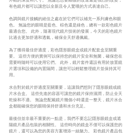
有色鏡片都可以讓您以全新且令人驚嘆的方式表達自己。
色調與鏡片接觸的絕佳之處在於它們可以補充一系列膚色和眼
色。 無論您的眼睛是藍色、棕色還是綠色，總有一款彩色鏡片
最適合您。 此外，隨著現代鏡片技術的發展，今天的彩色鏡片
比過去更加舒適和透氣，確保全天舒適佩戴。
為了獲得最佳舒適度，彩色隱形眼鏡盒或鏡片配套盒至關重
要。 這些方便的實例可以保持您的鏡片安全和無菌，確保您在
需要時隨時可以使用它們。 此外，鏡片套件還設有用於放置鏡
片選項和設備的內置隔間，讓您可以輕鬆整理鏡片並保持其可
用。
水合對於鏡片舒適度至關重要，這讓我們想到了隱形眼鏡或鏡
片水合盒。 這些先進的容器可讓您的鏡片保持濕潤，防止全天
乾燥和不適。 無論您配戴鏡片幾個小時還是一整天，鏡片水合
盒都能確保您的眼睛保持舒適和水分充足。
最後但並非最不重要的一點是，我們不要忘記隱形眼鏡盒或遮
陽鏡片產品包裝的相關性。 這些時尚的鏡盒不僅可以保護您的
鏡片，還可以為您的美容方案增添一絲魅力。 彩色鏡片產品包