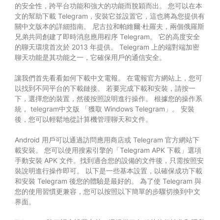
的安全性，跨平台功能和強大的功能而脫穎而出。 您可以在本
文的幫助下載 Telegram，安裝它並設置它，這也將為您提供有
關中文版本的詳細指南。 尼古拉和帕維爾·杜羅夫，兩個俄羅斯
兄弟共同創建了即時消息應用程序 Telegram。 它的高度安全
的聊天環境首次於 2013 年提供。 Telegram 上的端對端加密
聊天功能是其功能之一，它確保用戶的通信安全。
讓我們首先看看如何下載中文電報。 在電報官方網站上，您可
以找到不同平台的下載鏈接。 若要完成下載和安裝，請按一
下，選擇您的裝置，然後按照說明進行操作。 根據您的操作系
統，
telegram中文版
「獲取 Windows Telegram」。 安裝
後，您可以輕鬆地從計算機管理聊天和文件。
Android 用戶可以通過訪問應用商店或 Telegram 官方網站下
載安裝。 您可以使用搜索引擎的「Telegram APK 下載」選項
手動安裝 APK 文件。找到適合您的設備的文件後，只需按照安
裝說明進行操作即可。 以下是一些基本設置，以確保成功下載
和安裝 Telegram 後您的體驗是最好的。 為了使 Telegram 與
您的使用習慣更兼容，您可以按照以下簡單的步驟切換到中文
界面。