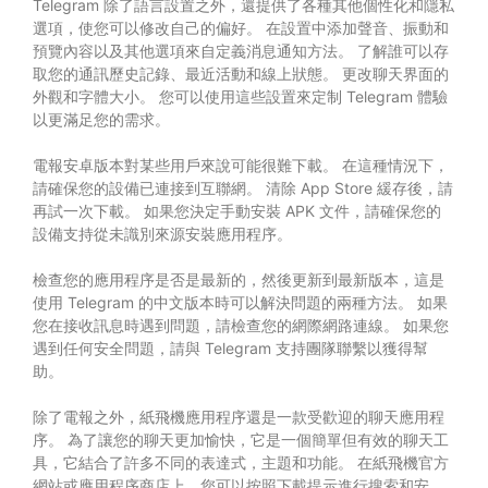
Telegram 除了語言設置之外，還提供了各種其他個性化和隱私
選項，使您可以修改自己的偏好。 在設置中添加聲音、振動和
預覽內容以及其他選項來自定義消息通知方法。 了解誰可以存
取您的通訊歷史記錄、最近活動和線上狀態。 更改聊天界面的
外觀和字體大小。 您可以使用這些設置來定制 Telegram 體驗
以更滿足您的需求。
電報安卓版本對某些用戶來說可能很難下載。 在這種情況下，
請確保您的設備已連接到互聯網。 清除 App Store 緩存後，請
再試一次下載。 如果您決定手動安裝 APK 文件，請確保您的
設備支持從未識別來源安裝應用程序。
檢查您的應用程序是否是最新的，然後更新到最新版本，這是
使用 Telegram 的中文版本時可以解決問題的兩種方法。 如果
您在接收訊息時遇到問題，請檢查您的網際網路連線。 如果您
遇到任何安全問題，請與 Telegram 支持團隊聯繫以獲得幫
助。
除了電報之外，紙飛機應用程序還是一款受歡迎的聊天應用程
序。 為了讓您的聊天更加愉快，它是一個簡單但有效的聊天工
具，它結合了許多不同的表達式，主題和功能。 在紙飛機官方
網站或應用程序商店上，您可以按照下載提示進行搜索和安