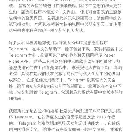
裝。 豐富的表情符號包可在紙飛機應用程序中使您的聊天更加
生動，該應用程序不僅支持中文界面。 使用可自定義的主題創
建獨特的聊天界面。 若要讓您的訊息脫穎而出，請使用特殊的
紙飛機功能。 您可以在輕鬆愉快的氛圍中與朋友聊天，並使用
紙飛機應用程序體驗一種全新的聊天方式。
許多人在世界各地都使用功能強大的即時消息應用程序
Telegram。 在本文的幫助下，除了輕鬆下載，安裝和設置中文
Telegram 之外，您還可以了解有趣的聊天應用程序 Paper
Plane APP。 這些工具將為您的聊天體驗開啟新的可能性，無
論您使用它們在工作還是遊戲中。 享受與他人在線互動！ 即時
通信工具現在是我們現在的數字時代中每個人生活中的必要組
成部分。 在多通信應用程序中，Telegram 以其強大的安全
性，跨平台功能和強大的功能而脫穎而出。 您可以在本文中下
載，安裝和設置 Telegram，它還將為您提供有關中文版本的詳
細指南。
俄羅斯兄弟尼古拉和帕維爾·杜洛夫共同創建了即時消息應用程
序 Telegram。 它的高度安全的聊天環境首次於 2013 年提
供。 Telegram 的端對端加密聊天功能是其功能之一，它確保
用戶的通信安全。 讓我們首先看看如何下載中文電報。 電報官