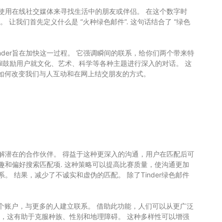
使用在线社交媒体来寻找生活中的朋友或伴侣。 在这个数字时
。 让我们首先定义什么是 “火种绿色邮件”. 这句话结合了 “绿色
nder旨在加快这一过程。 它强调瞬间的联系，给你们两个带来特
ail鼓励用户就文化、艺术、科学等各种主题进行深入的对话。 这
以及它如何改变我们与人互动和在网上结交朋友的方式。
了解潜在的合作伙伴。 得益于这种更深入的沟通，用户在匹配后可
兴趣和偏好搜索匹配项. 这种策略可以提高比赛质量，使沟通更加
 结果，减少了不诚实和虚伪的匹配。 除了Tinder绿色邮件
建一个账户，与更多的人建立联系。 借助此功能，人们可以从更广泛
互动，这有助于克服种族、性别和地理障碍。 这种多样性可以增强