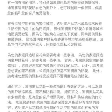
有一個有用的用途，特別是如果您想為您的家提供防貓保護。
通過將這些貼花貼在您的窗戶上，您可以創建一個屏障，保護
您的貓和您的窗戶免受傷害。
在香港等空間有限的繁忙城市，透明窗戶貼花已成為尋求改善
生活空間的房主的熱門選擇。 難怪透明窗戶貼花在香港等城市
地區廣受歡迎，因為它們能夠在自然光下反射，同時提供隱私
和裝飾感。 難怪透明窗戶貼花在香港等城市地區很受歡迎，因
為它們允許自然光進入，同時提供隱私和裝飾感。
為您的家選擇透明窗花時需要考慮一些事項。 為您的家選擇透
明窗戶貼花時，需要考慮一些事項。 首先，考慮到您空間的整
體設計，選擇與您當前的裝飾相得益彰的貼花。 此外，請考慮
您想要的隱私程度，並選擇提供所需不透明度的貼花。 此外，
請考慮您想要的隱私程度並選擇不透明度最佳的貼花。
總而言之，透明窗貼花是一種多功能且有效的方法，可以為您
的窗戶增添風格、隱私和防貓功能。 總而言之，透明窗貼花具
有多種用途，是為您的窗戶增添風格、隱私和防貓功能的好方
法。 無論您是翻新房屋內部還是保護窗戶免受好奇寵物的侵
害，透明窗戶貼花都是增強您的生活空間的簡單而有效的方