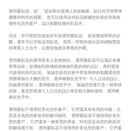
透明窗貼花，或“，”是粘附在玻璃上的裝飾膜，給任何空間帶來
優雅和時尚的感覺。 您可以使用這些貼花根據您的喜好和風格
個性化您的窗戶，設計範圍從幾何到花卉。
現在，您可能想知道如何安裝透明窗貼花。 經過幾個簡單的步
驟，通常可以安裝這些貼花。 然而，明智的做法是與經驗豐富
的專業人士合作，以實現無縫且專業的外觀。
透明窗貼花的選擇基本上是無限的。 透明窗貼花可以滿足各種
美學品味，從傳統到與傳統裝飾相匹配的簡約設計，再到受當
代啟發的現代貼花。 無論您是想在家中營造寧靜的氛圍還是想
用眼睛做出大膽的宣言，選擇權都在您手中- 引人注目的設計。
防貓透明窗花
，選擇權都在您手中。 無論您想要打造一個寧靜
的家，還是想透過引人注目的設計來彰顯大膽的個性，選擇權
都在您手中。
透明窗貼不僅用於美化您的窗戶； 它們還具有有用的功能，尤
其是在為您的家提供防貓功能時。 透明窗貼花不僅僅用於美化
您的窗戶； 它們還有一個有用的用途，特別是在為您的家提供
防貓保護方面。 透明窗貼花不僅僅用於美化您的窗戶； 它們還